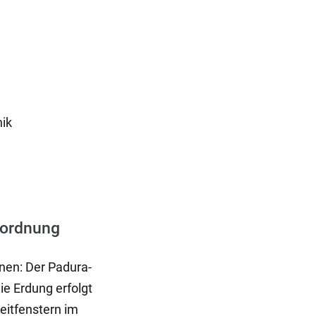
)
nik
nordnung
nen: Der Padura-
ie Erdung erfolgt
eitfenstern im