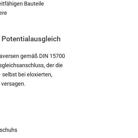
itfähigen Bauteile
ere
 Potentialausgleich
 Traversen gemäß DIN 15700
usgleichsanschluss, der die
selbst bei eloxierten,
n versagen.
lschuhs